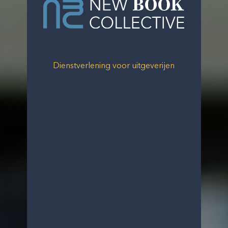
Ne
Bo
Dienstverlening voor uitgeverijen
Co