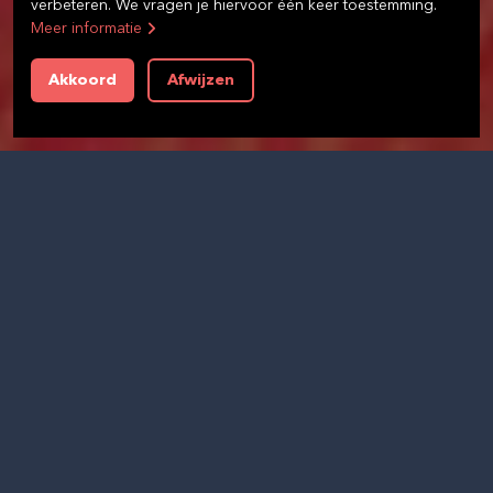
verbeteren. We vragen je hiervoor één keer toestemming.
Meer informatie
Akkoord
Afwijzen
OVER ONS
New Book Collective
New Book Collective is een dienstverlenend bedrijf
voor boekenuitgeverijen. Wij zijn er van overtuigd dat
uitgeverijen sterker staan door beter samen te werken
en kennis te delen. Dat kan bij uitstek op het gebied
binnen de bedrijfsvoering waar de werkzaamheden
niet direct aan de inhoudelijke signatuur van de
uitgeverij raken.